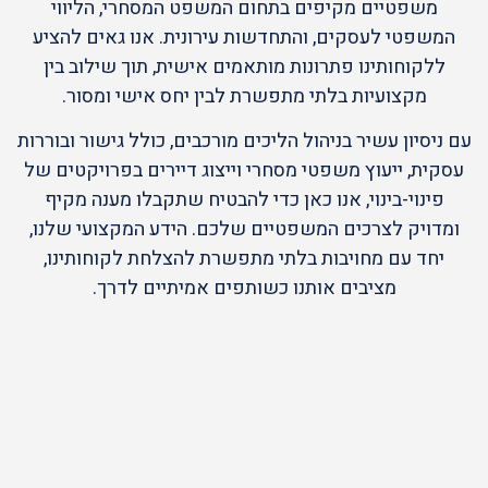
משפטיים מקיפים בתחום המשפט המסחרי, הליווי
המשפטי לעסקים, והתחדשות עירונית. אנו גאים להציע
ללקוחותינו פתרונות מותאמים אישית, תוך שילוב בין
מקצועיות בלתי מתפשרת לבין יחס אישי ומסור.
עם ניסיון עשיר בניהול הליכים מורכבים, כולל גישור ובוררות
עסקית, ייעוץ משפטי מסחרי וייצוג דיירים בפרויקטים של
פינוי-בינוי, אנו כאן כדי להבטיח שתקבלו מענה מקיף
ומדויק לצרכים המשפטיים שלכם. הידע המקצועי שלנו,
יחד עם מחויבות בלתי מתפשרת להצלחת לקוחותינו,
מציבים אותנו כשותפים אמיתיים לדרך.
+
0
+
0
+
0
שנות ניסיון
דיירים
פרוייקטים
בעסקאות
מרוצים
בלווי צמוד
הנדלן השונות
לאורך השנים